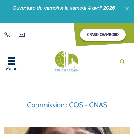
Gestion des traceurs
×
Ouverture du camping le samedi 4 avril 2026
GRAND CHAMBORD
Nous
02
contacter
54
87
51
Alle
à
07
Menu
la
rec
Commission :
COS - CNAS